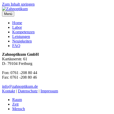
Zum Inhalt springen
Menü
Zahnoptikum
Zahn um Zahn das Optimum
Home
Labor
Kompetenzen
Leistungen
Neuigkeiten
FAQ
Zahnoptikum GmbH
Kartäuserstr. 61
D- 79104 Freiburg
Fon: 0761 -208 80 44
Fax: 0761 -208 80 46
info@zahnoptikum.de
Kontakt
|
Datenschutz
|
Impressum
Raum
Zeit
Mensch