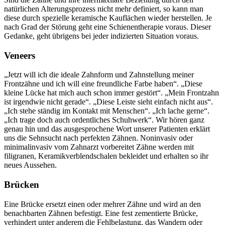
natürlichen Alterungsprozess nicht mehr definiert, so kann man
diese durch spezielle keramische Kauflächen wieder herstellen. Je
nach Grad der Störung geht eine Schienentherapie voraus. Dieser
Gedanke, geht übrigens bei jeder indizierten Situation voraus.
Veneers
„Jetzt will ich die ideale Zahnform und Zahnstellung meiner
Frontzähne und ich will eine freundliche Farbe haben“. „Diese
kleine Lücke hat mich auch schon immer gestört“. „Mein Frontzahn
ist irgendwie nicht gerade“. „Diese Leiste sieht einfach nicht aus“.
„Ich stehe ständig im Kontakt mit Menschen“. „Ich lache gerne“.
„Ich trage doch auch ordentliches Schuhwerk“. Wir hören ganz
genau hin und das ausgesprochene Wort unserer Patienten erklärt
uns die Sehnsucht nach perfekten Zähnen. Noninvasiv oder
minimalinvasiv vom Zahnarzt vorbereitet Zähne werden mit
filigranen, Keramikverblendschalen bekleidet und erhalten so ihr
neues Aussehen.
Brücken
Eine Brücke ersetzt einen oder mehrer Zähne und wird an den
benachbarten Zähnen befestigt. Eine fest zementierte Brücke,
verhindert unter anderem die Fehlbelastung, das Wandern oder