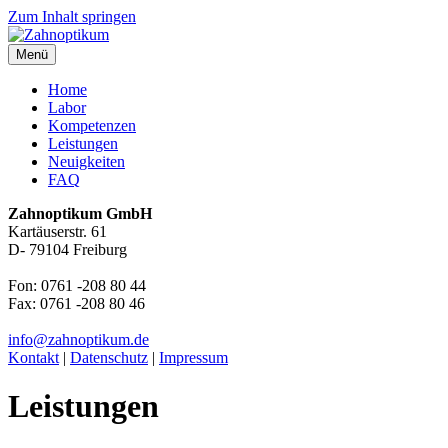
Zum Inhalt springen
Menü
Zahnoptikum
Zahn um Zahn das Optimum
Home
Labor
Kompetenzen
Leistungen
Neuigkeiten
FAQ
Zahnoptikum GmbH
Kartäuserstr. 61
D- 79104 Freiburg
Fon: 0761 -208 80 44
Fax: 0761 -208 80 46
info@zahnoptikum.de
Kontakt
|
Datenschutz
|
Impressum
Leistungen