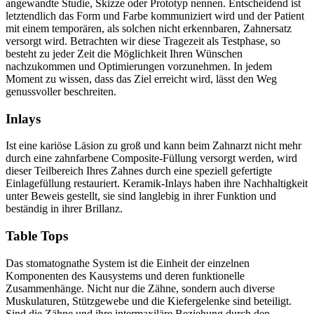
angewandte Studie, Skizze oder Prototyp nennen. Entscheidend ist
letztendlich das Form und Farbe kommuniziert wird und der Patient
mit einem temporären, als solchen nicht erkennbaren, Zahnersatz
versorgt wird. Betrachten wir diese Tragezeit als Testphase, so
besteht zu jeder Zeit die Möglichkeit Ihren Wünschen
nachzukommen und Optimierungen vorzunehmen. In jedem
Moment zu wissen, dass das Ziel erreicht wird, lässt den Weg
genussvoller beschreiten.
Inlays
Ist eine kariöse Läsion zu groß und kann beim Zahnarzt nicht mehr
durch eine zahnfarbene Composite-Füllung versorgt werden, wird
dieser Teilbereich Ihres Zahnes durch eine speziell gefertigte
Einlagefüllung restauriert. Keramik-Inlays haben ihre Nachhaltigkeit
unter Beweis gestellt, sie sind langlebig in ihrer Funktion und
beständig in ihrer Brillanz.
Table Tops
Das stomatognathe System ist die Einheit der einzelnen
Komponenten des Kausystems und deren funktionelle
Zusammenhänge. Nicht nur die Zähne, sondern auch diverse
Muskulaturen, Stützgewebe und die Kiefergelenke sind beteiligt.
Sind die Zähne und ihre intermaxiläre Beziehung durch den